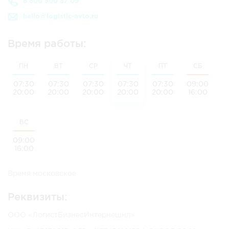
8 800 500 87 09
hello@logistic-avto.ru
Время работы:
ПН
ВТ
СР
ЧТ
ПТ
СБ
07:30
07:30
07:30
07:30
07:30
09:00
20:00
20:00
20:00
20:00
20:00
16:00
ВС
09:00
16:00
Время московское
Реквизиты:
ООО «ЛогистБизнесИнтернешнл»