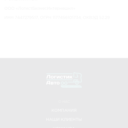
ООО «ЛогистБизнесИнтернешнл»
ИНН 7447279517, ОГРН 1177456101734, ОКВЭД 52.29
О НАС
КОМПАНИЯ
НАШИ КЛИЕНТЫ