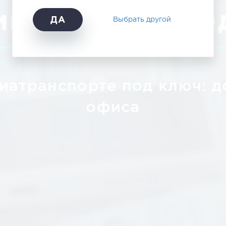
миру с 2012 го
ДА
Выбрать другой
виатранспорте под ключ: д
офиса