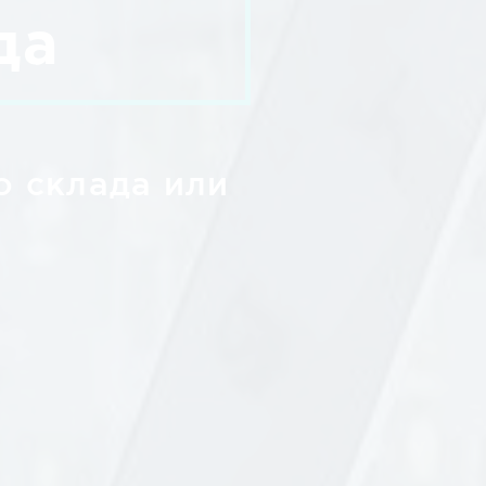
да
о склада или