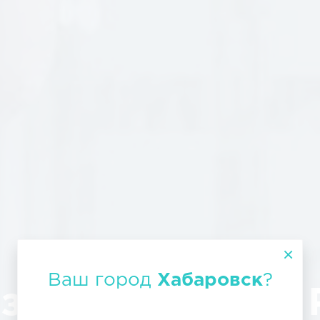
Ваш город
Хабаровск
?
зим грузы по 