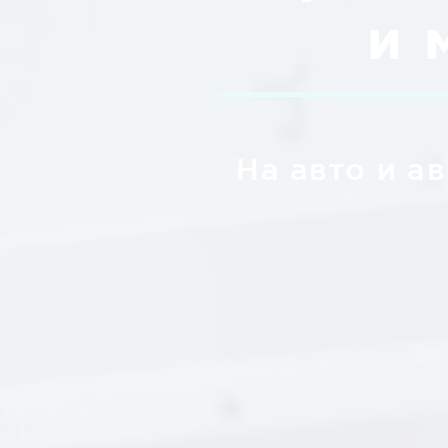
и 
На авто и а