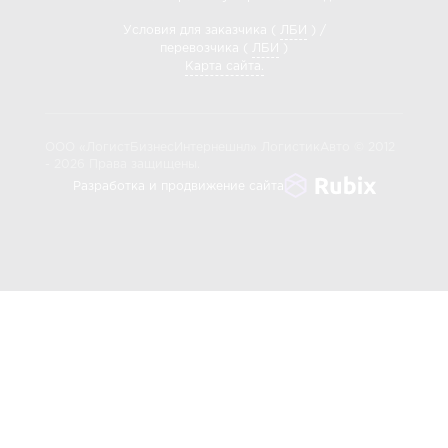
Условия для заказчика (
ЛБИ
) /
перевозчика (
ЛБИ
)
Карта сайта.
ООО «ЛогистБизнесИнтернешнл» ЛогистикАвто © 2012
- 2026 Права защищены.
Разработка и продвижение сайта