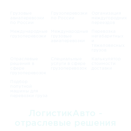
Грузовые
Грузоперевозки
Организация
авиаперевозки
по России
междугородних
по России
переездов
Международные
Международные
Перевозка
грузоперевозки
грузовые
негабаритных
авиаперевозки
и
тяжеловесных
грузов
Отраслевые
Специальные
Калькулятор
решения в
услуги в сфере
стоимости
сфере
грузоперевозок
доставки
грузоперевозок
Подбор
попутной
машины для
перевозки груза
ЛогистикАвто -
отраслевые решения