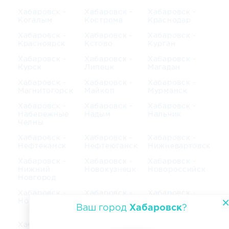
Хабаровск -
Хабаровск -
Хабаровск -
Когалым
Кострома
Краснодар
Хабаровск -
Хабаровск -
Хабаровск -
Красноярск
Кстово
Курган
Хабаровск -
Хабаровск -
Хабаровск -
Курск
Липецк
Магадан
Хабаровск -
Хабаровск -
Хабаровск -
Магнитогорск
Майкоп
Мурманск
Хабаровск -
Хабаровск -
Хабаровск -
Набережные
Надым
Нальчик
Челны
Хабаровск -
Хабаровск -
Хабаровск -
Нефтекамск
Нефтеюганск
Нижневартовск
Хабаровск -
Хабаровск -
Хабаровск -
Нижний
Новокузнецк
Новороссийск
Новгород
Хабаровск -
Хабаровск -
Хабаровск -
Новосибирск
Новый
Норильск
Ваш город
Хабаровск
?
Уренгой
Хабаровск -
Хабаровск -
Хабаровск -