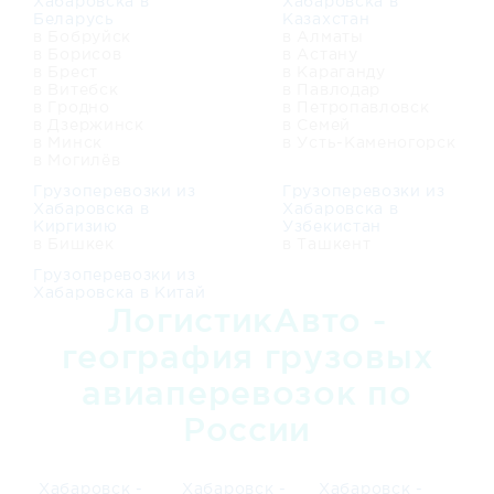
Хабаровска в
Хабаровска в
Беларусь
Казахстан
в Бобруйск
в Алматы
в Борисов
в Астану
в Брест
в Караганду
в Витебск
в Павлодар
в Гродно
в Петропавловск
в Дзержинск
в Семей
в Минск
в Усть-Каменогорск
в Могилёв
Грузоперевозки из
Грузоперевозки из
Хабаровска в
Хабаровска в
Киргизию
Узбекистан
в Бишкек
в Ташкент
Грузоперевозки из
Хабаровска в Китай
ЛогистикАвто -
география грузовых
авиаперевозок по
России
Хабаровск -
Хабаровск -
Хабаровск -