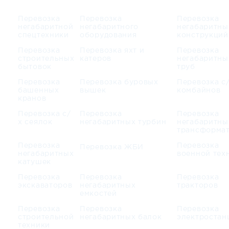
Перевозка
Перевозка
Перевозка
негабаритной
негабаритного
негабаритны
спецтехники
оборудования
конструкций
Перевозка
Перевозка яхт и
Перевозка
строительных
катеров
негабаритны
бытовок
труб
Перевозка
Перевозка буровых
Перевозка с
башенных
вышек
комбайнов
кранов
Перевозка с/
Перевозка
Перевозка
х сеялок
негабаритных турбин
негабаритны
трансформа
Перевозка
Перевозка
Перевозка ЖБИ
негабаритных
военной тех
катушек
Перевозка
Перевозка
Перевозка
экскаваторов
негабаритных
тракторов
емкостей
Перевозка
Перевозка
Перевозка
строительной
негабаритных балок
электростан
техники