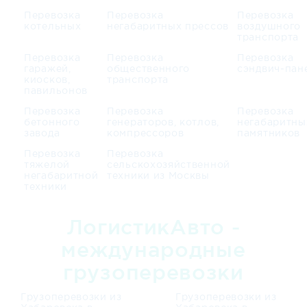
Перевозка
Перевозка
Перевозка
котельных
негабаритных прессов
воздушного
транспорта
Перевозка
Перевозка
Перевозка
гаражей,
общественного
сэндвич-пан
киосков,
транспорта
павильонов
Перевозка
Перевозка
Перевозка
бетонного
генераторов, котлов,
негабаритны
завода
компрессоров
памятников
Перевозка
Перевозка
тяжелой
сельскохозяйственной
негабаритной
техники из Москвы
техники
ЛогистикАвто -
международные
грузоперевозки
Грузоперевозки из
Грузоперевозки из