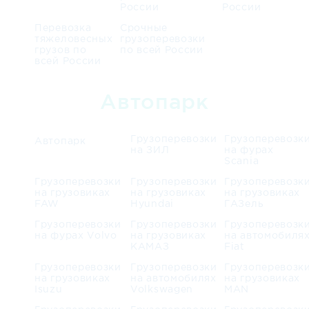
России
России
Перевозка
Срочные
тяжеловесных
грузоперевозки
грузов по
по всей России
всей России
Автопарк
Грузоперевозки
Грузоперевозк
Автопарк
на ЗИЛ
на фурах
Scania
Грузоперевозки
Грузоперевозки
Грузоперевозк
на грузовиках
на грузовиках
на грузовиках
FAW
Hyundai
ГАЗель
Грузоперевозки
Грузоперевозки
Грузоперевозк
на фурах Volvo
на грузовиках
на автомобиля
КАМАЗ
Fiat
Грузоперевозки
Грузоперевозки
Грузоперевозк
на грузовиках
на автомобилях
на грузовиках
Isuzu
Volkswagen
MAN