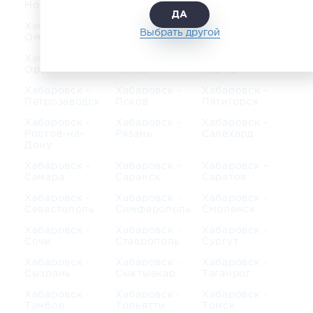
Ноябрьск
Нягань
Обнинск
ДА
Хабаровск -
Хабаровск -
Хабаровск -
Выбрать другой
Омск
Орел
Оренбург
Хабаровск -
Хабаровск -
Хабаровск -
Орск
Пенза
Пермь
Хабаровск -
Хабаровск -
Хабаровск -
Петрозаводск
Псков
Пятигорск
Хабаровск -
Хабаровск -
Хабаровск -
Ростов-на-
Рязань
Салехард
Дону
Хабаровск -
Хабаровск -
Хабаровск -
Самара
Саранск
Саратов
Хабаровск -
Хабаровск -
Хабаровск -
Севастополь
Симферополь
Смоленск
Хабаровск -
Хабаровск -
Хабаровск -
Сочи
Ставрополь
Сургут
Хабаровск -
Хабаровск -
Хабаровск -
Сызрань
Сыктывкар
Таганрог
Хабаровск -
Хабаровск -
Хабаровск -
Тамбов
Тольятти
Томск