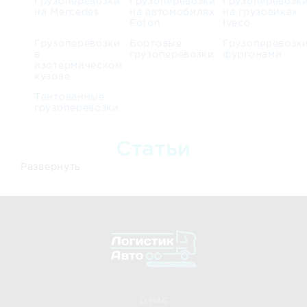
Грузоперевозки
Грузоперевозки
Грузоперевозк
на Mercedes
на автомобилях
на грузовиках
Foton
Iveco
Грузоперевозки
Бортовые
Грузоперевозк
в
грузоперевозки
фургонами
изотермическом
кузове
Тентованные
грузоперевозки
Статьи
Развернуть
О НАС