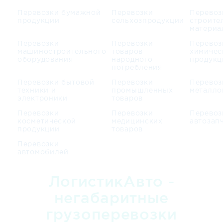
Перевозки бумажной
Перевозки
Перевоз
продукции
сельхозпродукции
строите
материа
Перевозки
Перевозки
Перевоз
машиностроительного
товаров
химичес
оборудования
народного
продукц
потребления
Перевозки бытовой
Перевозки
Перевоз
техники и
промышленных
металло
электроники
товаров
Перевозки
Перевозки
Перевоз
косметической
медицинских
автозап
продукции
товаров
Перевозки
автомобилей
ЛогистикАвто -
негабаритные
грузоперевозки