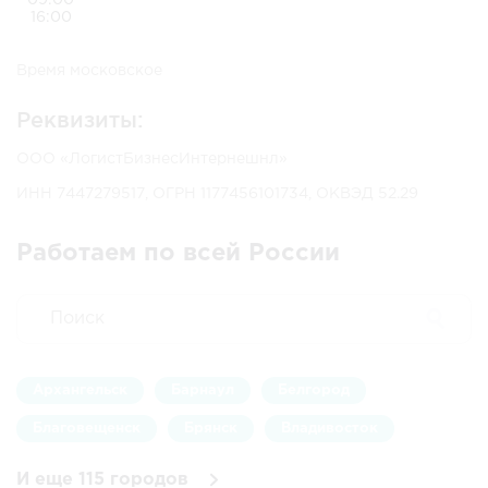
09:00
16:00
Время московское
Реквизиты:
ООО «ЛогистБизнесИнтернешнл»
ИНН 7447279517, ОГРН 1177456101734, ОКВЭД 52.29
Работаем по всей России
Архангельск
Барнаул
Белгород
Благовещенск
Брянск
Владивосток
Владимир
Волгоград
Воронеж
И еще 115 городов