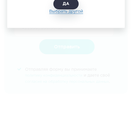
ДА
Томск
Комсомольск-на-Амуре
Нефтеюганск
Выбрать другой
Нижневартовск
Нягань
Златоуст
Чебаркуль
Чебоксары
Салехард
Ноябрьск
Надым
Пятигорск
Отправить
Калининград
Отправляя форму вы принимаете
и даете своё
политику конфиденциальности
.
согласие на обработку персональных данных